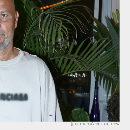
איציק זוהר (צילום: אור גפן)