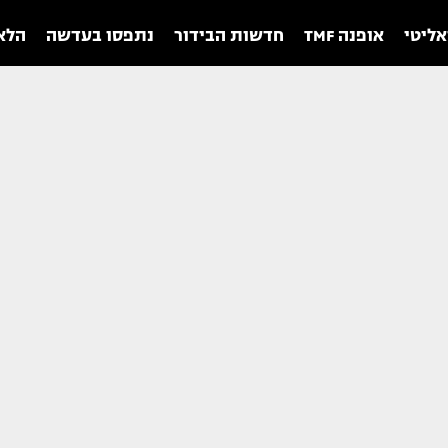
אליטי
אופנה TMF
חדשות הבידור
נתפסו בעדשה
הלאו