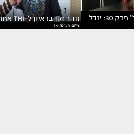
"ריאליטי פיד" פרק 30: יובל
זוהר זקן בראיון ל-TMI
צילום: מערכת TMI
 על הכל
ההדחה