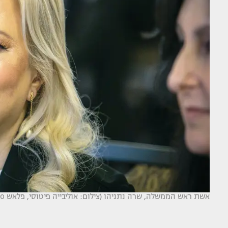
אשת ראש הממשלה, שרה נתניהו (צילום: אוליבייה פיטוסי, פלאש 90)