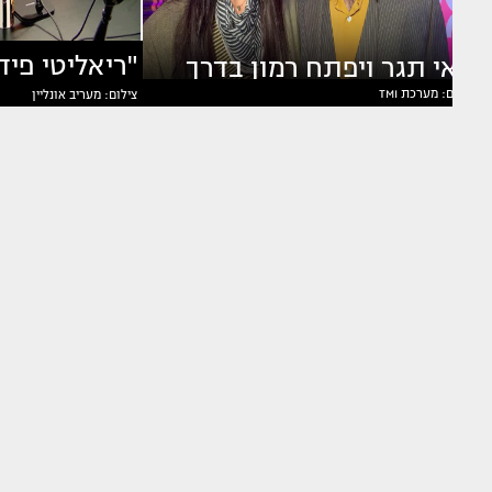
מאי תגר ויפתח רמון בדרך
צילום: מערכת TMI
צילום: מעריב אונליין
בוצ'ן מדברת
לשלב הבא?