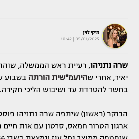
מיקי לוין
05/01/2025 | 10:42
שרה נתניהו
, רעיית ראש הממשלה, שוהה 
יאיר, אחרי ש
היועמ"שית הורתה
בשבוע שע
בחשד להטרדת עד ושיבוש הליכי חקירה.
הבוקר (ראשון) שיתפה שרה נתניהו פוסט
ארגון הטרור חמאס, סרטון עם אות חיים
שנחטפה ממוצב נחל עוז ונמצאת בשבי 456 ימים.