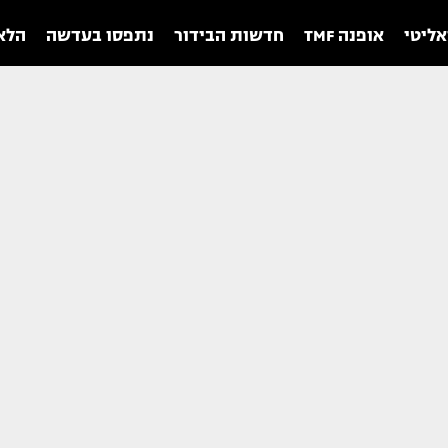
אליטי
אופנה TMF
חדשות הבידור
נתפסו בעדשה
הלאו