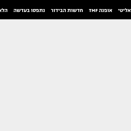
אליטי
אופנה TMF
חדשות הבידור
נתפסו בעדשה
הלאו