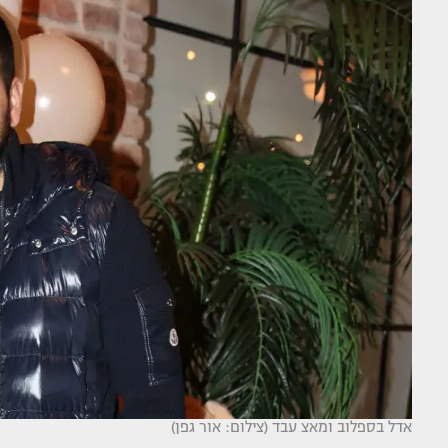
אדל בספלוב ומאצ עבד (צילום: אור גפן)