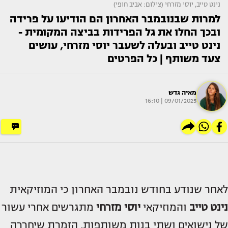
נינט טייב, יוסי מזרחי (צילום: אביב חופי)
למרות שבנובמבר האחרון הם הודיעו על פרידה
ובכך החלו את גל הפרידות בביצה המקומית -
נינט טייב ובעלה לשעבר יוסי מזרחי, עושים
צעד משותף | כל הפרטים
מאיה גדש
09/01/2025 | 16:10
לאחר שנודע בחודש נובמבר האחרון כי המוזיקאית
נינט טייב
והמוזיקאי
יוסי מזרחי
מתגרשים אחרי עשור
של נישואים ושתי בנות משותפות, הזמרת שיחררה