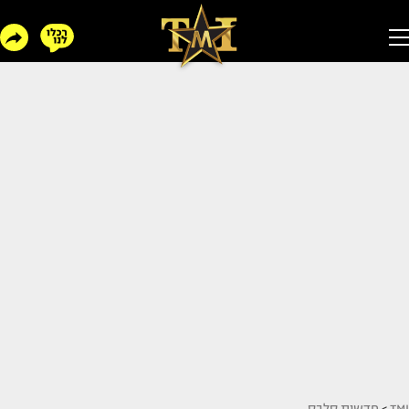
TMI
>
חדשות סלבס