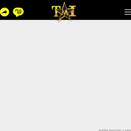
TMI
>
חדשות סלבס