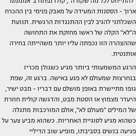
"להתייחס לכל מה שקורה", קולו נפתח ב"אממממ"
ארוך - הססנות המעידה על מאבק פנימי בין ההכרח
השכלתני להגיב לבין ההתנגדות הרגשית. תנועת
ה"לא" הקלה של ראשו מחזקת את התחושה
שההצהרה הזו נכפתה עליו יותר משהייתה בחירה
אותנטית.
הרגע המשמעותי ביותר מגיע כשגולן מכריז
בנחרצות שמעולם לא פגע באישה. ברגע זה, שפת
גופו מתיישרת באופן מושלם עם דבריו - מבט ישיר,
היעדר מצמוץ או הסטת מבט, והדגשה קולית חוזרת
של המילים "מעולם לא", אולם המורכבות מתגלה
כשהוא מגיע לסוגיית האחריות. כשהוא מביע צער על
פגיעה בנשים בסביבתו, מופיע שוב הדיליי