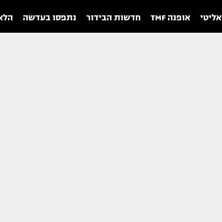
אליטי
אופנה TMF
חדשות הבידור
נתפסו בעדשה
הלאו