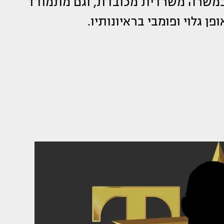
ז במשרה משרדית מכובדת, וגם מתמודד
 גלוי ופומבי בראיונותיו.