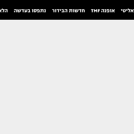
אליטי
אופנה TMF
חדשות הבידור
נתפסו בעדשה
הלאו