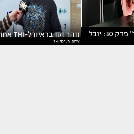
"ריאליטי פיד" פרק 30: יובל
זוהר זקן בראיון ל-TMI
צילום: מערכת TMI
 על הכל
ההדחה