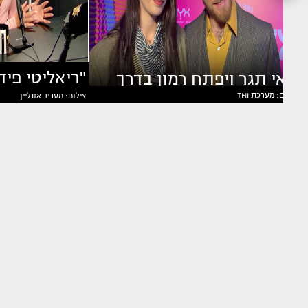
מאי תגר ויפתח רמון בדרך
צילום: מערכת TMI
צילום: מעריב אונליין
בוצ'ן מדברת
לשלב הבא?