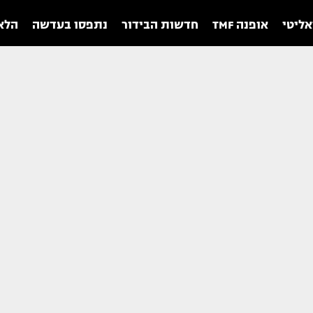
אליטי
אופנה TMF
חדשות הבידור
נתפסו בעדשה
הלאו