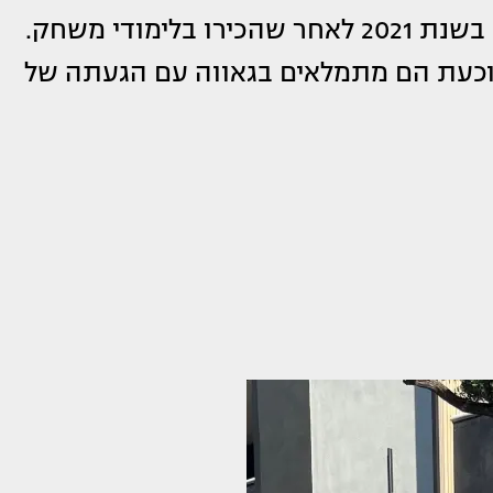
אלקנה, בת 31, ותומר מכלוף, בן 33, נישאו בשנת 2021 לאחר שהכירו בלימודי משחק.
 וכעת הם מתמלאים בגאווה עם הגעתה של