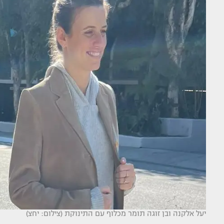
יעל אלקנה ובן זוגה תומר מכלוף עם התינוקת (צילום: יחצ)