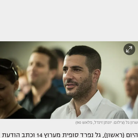
שרון גל (צילום: יונתן זינדל, פלאש 90)
היום (ראשון), גל נפרד סופית מערוץ 14 וכתב הודעת