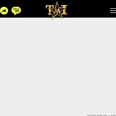
TMI
>
חדשות סלבס