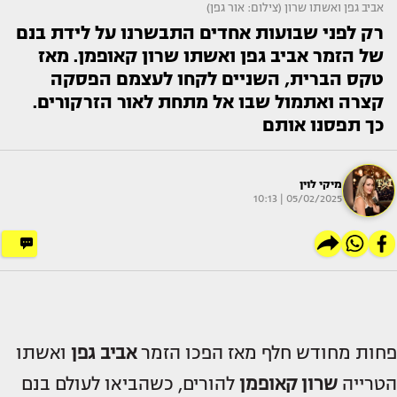
אביב גפן ואשתו שרון (צילום: אור גפן)
רק לפני שבועות אחדים התבשרנו על לידת בנם
של הזמר אביב גפן ואשתו שרון קאופמן. מאז
טקס הברית, השניים לקחו לעצמם הפסקה
קצרה ואתמול שבו אל מתחת לאור הזרקורים.
כך תפסנו אותם
מיקי לוין
05/02/2025 | 10:13
פחות מחודש חלף מאז הפכו הזמר
אביב גפן
ואשתו
הטרייה
שרון קאופמן
להורים, כשהביאו לעולם בנם