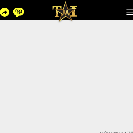
TMI
>
חדשות סלבס