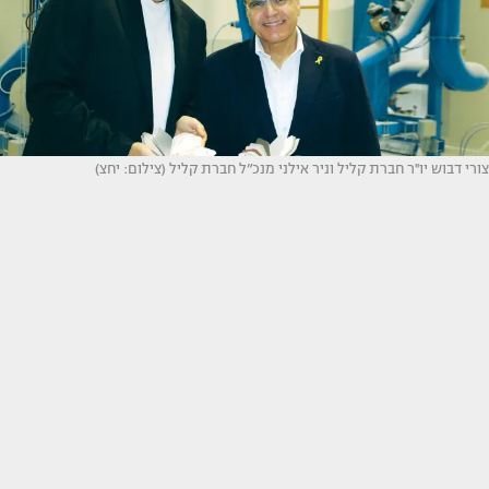
צורי דבוש יו''ר חברת קליל וניר אילני מנכ”ל חברת קליל (צילום: יחצ)