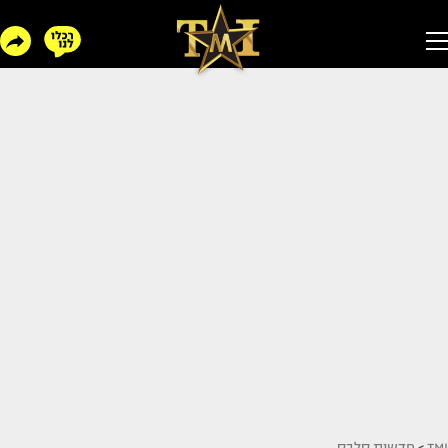
TMI
>
חדשות סלבס