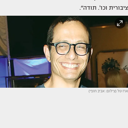
ציבורית וכו'. תודה״.
ארז טל (צילום: אביב חופי)