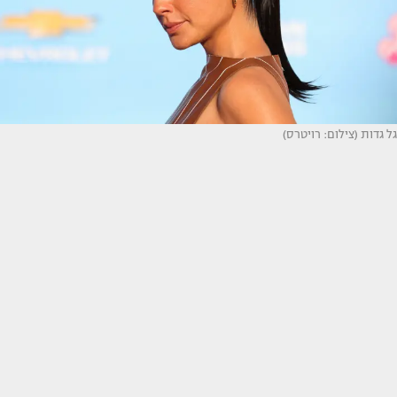
גל גדות (צילום: רויטרס)