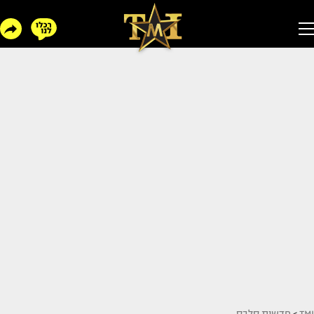
TMI
>
חדשות סלבס