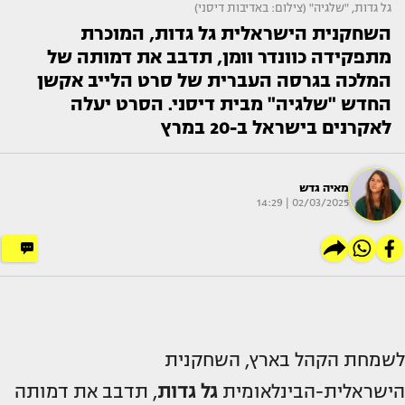
גל גדות, "שלגיה" (צילום: באדיבות דיסני)
השחקנית הישראלית גל גדות, המוכרת
מתפקידה כוונדר וומן, תדבב את דמותה של
המלכה בגרסה העברית של סרט הלייב אקשן
החדש "שלגיה" מבית דיסני. הסרט יעלה
לאקרנים בישראל ב-20 במרץ
מאיה גדש
02/03/2025 | 14:29
לשמחת הקהל בארץ, השחקנית
הישראלית-הבינלאומית
גל גדות
, תדבב את דמותה