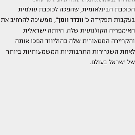
גל גדות תדובב את המלכה בסרט "שלגיה" (צילום :דיסני ישראל)
הכוכבת הבינלאומית, שהפכה לכוכבת עולמית
בעקבות תפקידה כ"
וונדר וומן
", ממשיכה להרחיב את
האימפריה הקולנועית שלה. היותה ישראלית
והקריירה המטאורית שלה בהוליווד הפכו אותה
לאחת השגרירות התרבותיות המשמעותיות ביותר
של ישראל בעולם.