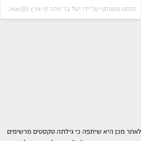
פוסט משותף על ידי ‏‎יעל בר זוהר זו-ארץ‎‏ (@‏‎yaelbarzohar‎‏)
לאחר מכן היא שיתפה כי גילתה טקסטים מרשימים