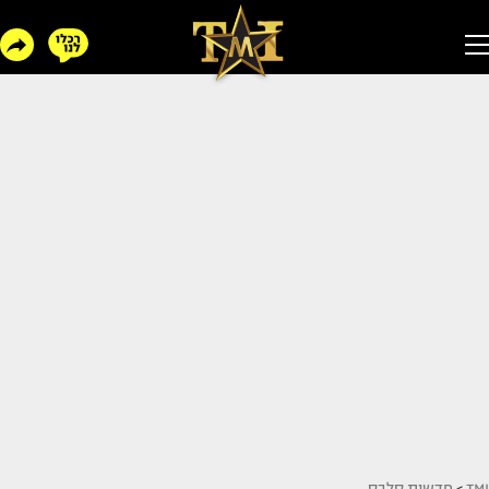
TMI
>
חדשות סלבס