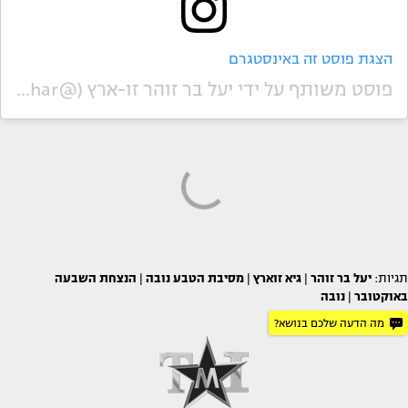
הצגת פוסט זה באינסטגרם
פוסט משותף על ידי ‏‎יעל בר זוהר זו-ארץ‎‏ (@‏‎yaelbarzohar‎‏)
תגיות:
יעל בר זוהר
|
גיא זוארץ
|
מסיבת הטבע נובה
|
הנצחת השבעה
באוקטובר
|
נובה
מה הדעה שלכם בנושא?