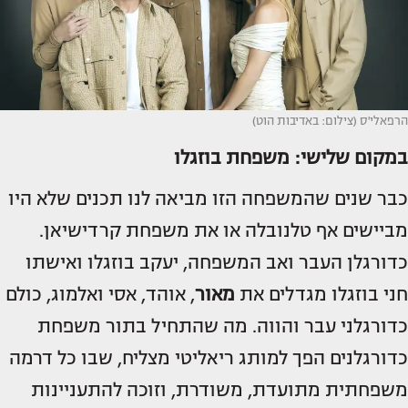
הרפאלי'ס (צילום: באדיבות הוט)
במקום שלישי:
משפחת בוזגלו
כבר שנים שהמשפחה הזו מביאה לנו תכנים שלא היו
מביישים אף טלנובלה או את משפחת קרדישיאן.
כדורגלן העבר ואב המשפחה, יעקב בוזגלו ואישתו
חני בוזגלו מגדלים את
מאור
, אוהד, אסי ואלמוג, כולם
כדורגלני עבר והווה. מה שהתחיל בתור משפחת
כדורגלנים הפך למותג ריאליטי מצליח, שבו כל דרמה
משפחתית מתועדת, משודרת, וזוכה להתעניינות