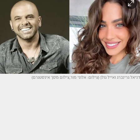
דניאל גרינברג ואייל גולן (צילום: אלוני מור,צילום מסך אינסטגרם)