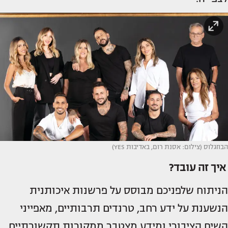
הבוזגלוס (צילום: אסנת רום, באדיבות YES)
איך זה עובד?
הניתוח שלפניכם מבוסס על פרשנות איכותנית
הנשענת על ידע רחב, טרנדים תרבותיים, מאפייני
השיח הציבורי ומידע מצטבר ממקורות תקשורתיים.