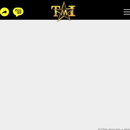
TMI
>
חדשות סלבס