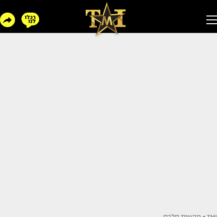
TMI
>
חדשות סלבס