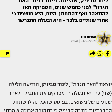
לינור סביניק, שהייתה דיירת בבית "האח
הגדול" לפני כחמש שנים, הספיקה מאז
להתאהב ואף להתחתן. היום, היא חושפת כי
אחרי שנתיים בלבד - היא ובעלה התגרשו
מערכת TMI
03/03/2025 | 22:41
יוצאת "האח הגדול",
לינור סביניק
, הודיעה הלילה
(שני) כי היא ובעלה רן מפרקים את החבילה לאחר
שנתיים של נישואים. בפוסט שהעלתה לרשתות
החברתיות כתבה סביניק כי "תקופה ארוכה שמרתי