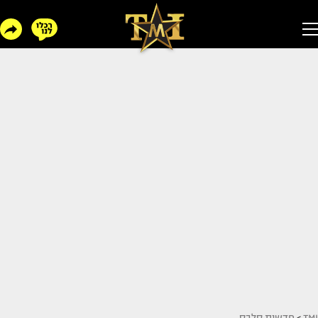
TMI
>
חדשות סלבס