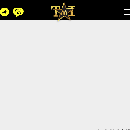
TMI
>
חדשות סלבס