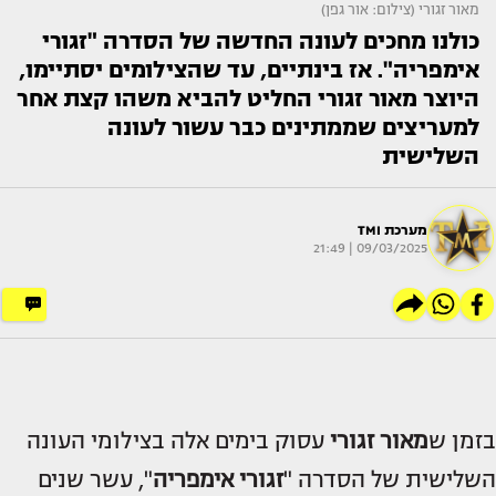
מאור זגורי (צילום: אור גפן)
כולנו מחכים לעונה החדשה של הסדרה "זגורי
אימפריה". אז בינתיים, עד שהצילומים יסתיימו,
היוצר מאור זגורי החליט להביא משהו קצת אחר
למעריצים שממתינים כבר עשור לעונה
השלישית
מערכת TMI
09/03/2025 | 21:49
בזמן ש
מאור זגורי
עסוק בימים אלה בצילומי העונה
השלישית של הסדרה "
זגורי אימפריה
", עשר שנים