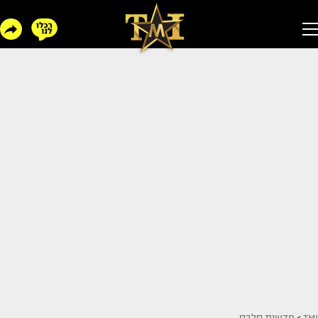
TMI
>
חדשות סלבס