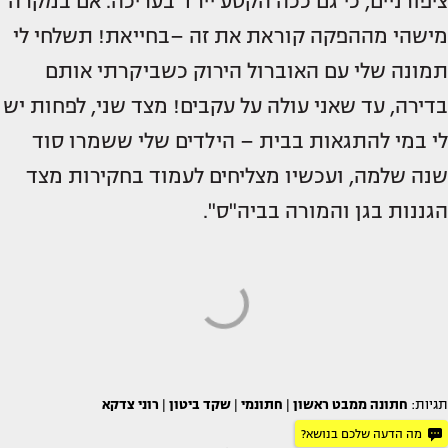
ציפורניים, כי גם ככה הקטע יירד בעריכה. אם במקרה
מישהי מההפקה קוראת את זה –בחייאת! תשלחי לי
תמונה שלי עם האוברול הירוק כשביקרתי אותם
בדירה, עד שאני עולה על עקבים! מצד שני, לפחות יש
לי במי להתגאות בבית – הילדים שלי ששמרו סוד
שנה שלמה, ועכשיו מצליחים לעמוד בחקירות מצד
הגננות בגן והמורה בביה"ס".
תגיות:
חתונה ממבט ראשון
|
חתונמי
|
שקד ביטון
|
רוני צדקא
מה הדעה שלכם בנושא?