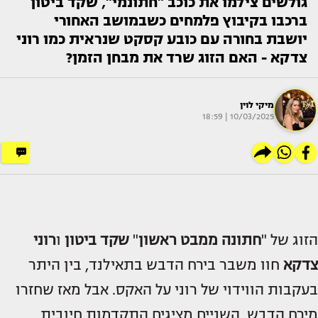
גולשים צילמו את כוכב "חתונמי", שקד ביטון
ברכבו בקיבוץ פלמחים כשבמושב האחורי
יושבת בחורה עם כובע קסקט שנראית כמו רוני
צדקא - האם הזוג שרד את מבחן הזמן?
מיקי לוין
10/03/2025 | 18:59
הזוג של "
חתונה ממבט ראשון
"
שקד ביטון
ו
רוני
צדקא
חוו משבר בירח הדבש בתאילנד, בין היתר
בעקבות הווידוי של רוני על האקס. אבל מאז שחזרו
מירח הדבש, השניים מציגים התקדמות חיובית