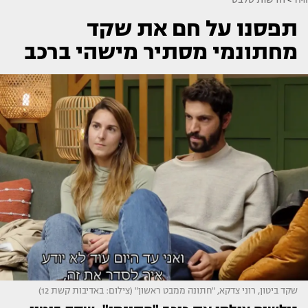
תפסנו על חם את שקד
מחתונמי מסתיר מישהי ברכב
שקד ביטון, רוני צדקא, "חתונה ממבט ראשון" (צילום: באדיבות קשת 12)