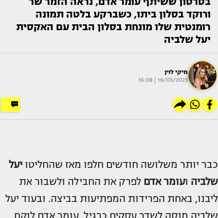
בסרטון ששיתף עומר אדם, נראה הזמר שר
ורוקד בסלון ביתו, כשברקע בלטה תמונה
רומנטית שלו מונחת בסלון הבית עם האקסית
יעל שלביה
מיקי לוין
16/03/2025 | 16:08
כבר יותר משלושה חודשים חלפו מאז שהחליטו
יעל
שלביה
ו
עומר אדם
לפרק את החבילה ולשבור את
ליבנו, באחת הפרידות המפתיעות בביצה. ובעוד יעל
שלביה מנסה לשדר עסקים כרגיל, עומר אדם לוקח