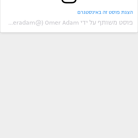
הצגת פוסט זה באינסטגרם
פוסט משותף על ידי ‏‎Omer Adam‎‏ (@‏‎omeradam‎‏)