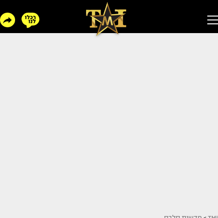
TMI
>
חדשות סלבס