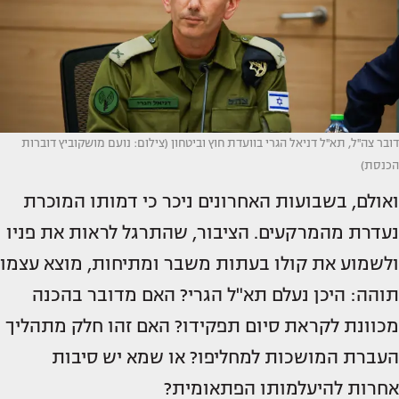
דובר צה''ל, תא''ל דניאל הגרי בוועדת חוץ וביטחון (צילום: נועם מושקוביץ דוברות
הכנסת)
ואולם, בשבועות האחרונים ניכר כי דמותו המוכרת
נעדרת מהמרקעים. הציבור, שהתרגל לראות את פניו
ולשמוע את קולו בעתות משבר ומתיחות, מוצא עצמו
תוהה: היכן נעלם תא"ל הגרי? האם מדובר בהכנה
מכוונת לקראת סיום תפקידו? האם זהו חלק מתהליך
העברת המושכות למחליפו? או שמא יש סיבות
אחרות להיעלמותו הפתאומית?