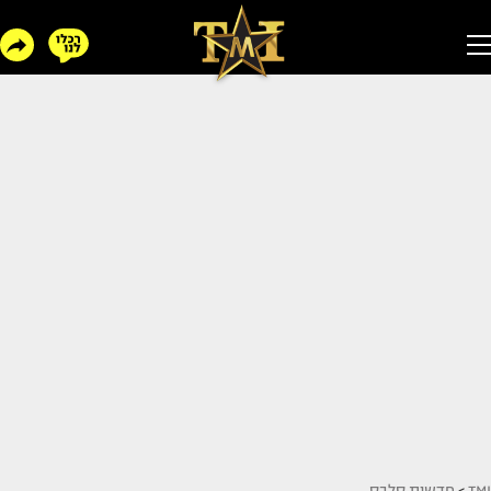
TMI
>
חדשות סלבס