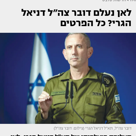
לאן נעלם דובר צה״ל דניאל
הגרי? כל הפרטים
דובר צה"ל, תא"ל דניאל הגרי (צילום: דובר צה"ל)