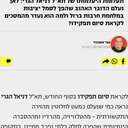
תעלומת היעלמותו של תא"ל דניאל הגרי: לאן
נעלם הדובר האהוב שהפך לסמל יציבות
במלחמת חרבות ברזל ולמה הוא נעדר מהמסכים
לקראת סיום תפקידו?
אבי אשכנזי
18/03/2025 | 12:20
לקראת
סיום תפקידו
בסוף החודש, תא"ל
דניאל הגרי
נראה כמי שנעלם כמעט לחלוטין מהזירה
התקשורתית - מהטלוויזיה, מהרדיו ומההסברה
היומיומית שהפכה לחלק בלתי נפרד מחיינו. בתקופה