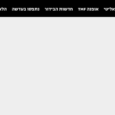
אליטי
אופנה TMF
חדשות הבידור
נתפסו בעדשה
הלאו