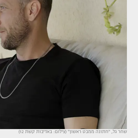
שחר גל, "חתונה ממבט ראשון" (צילום: באדיבות קשת 12)