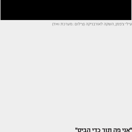
עילי צ'פמן, השקה לאורבניקה (צילום :מערכת TMI)
"אני פה תוך כדי הביס"