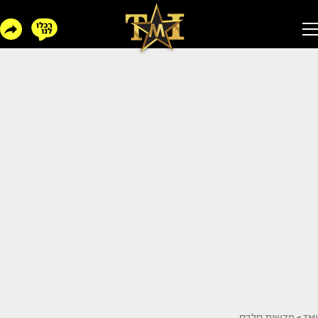
TMI
>
חדשות סלבס