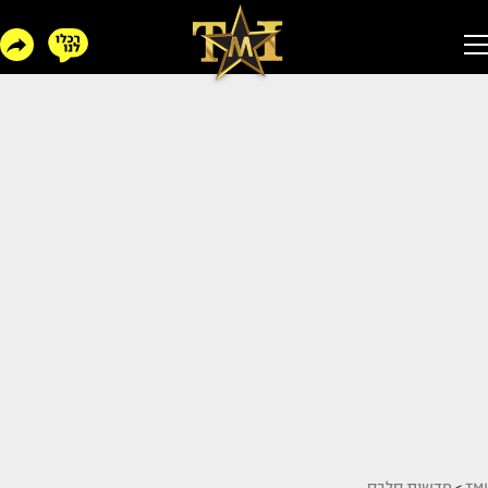
TMI
>
חדשות סלבס