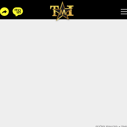
TMI
>
חדשות סלבס