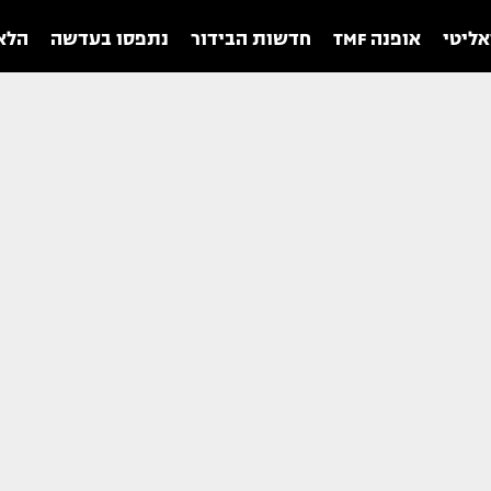
אליטי
אופנה TMF
חדשות הבידור
נתפסו בעדשה
הלאו