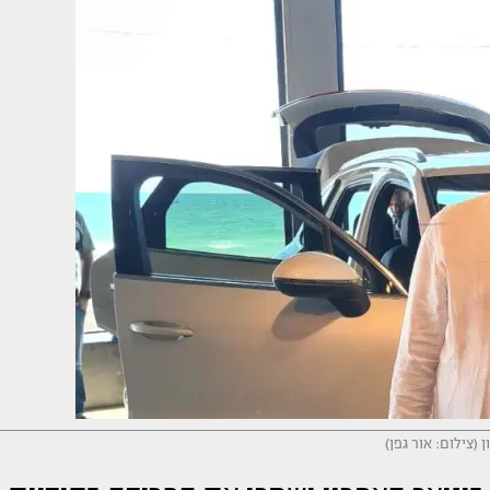
ן (צילום: אור גפן)