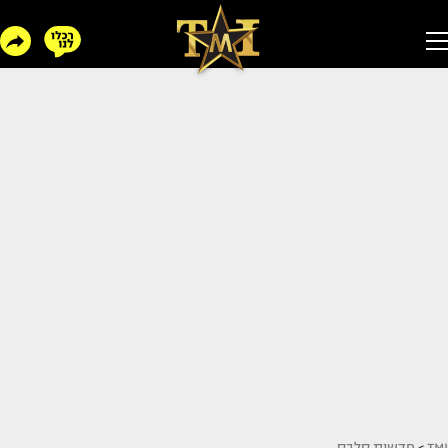
TMI
>
חדשות סלבס