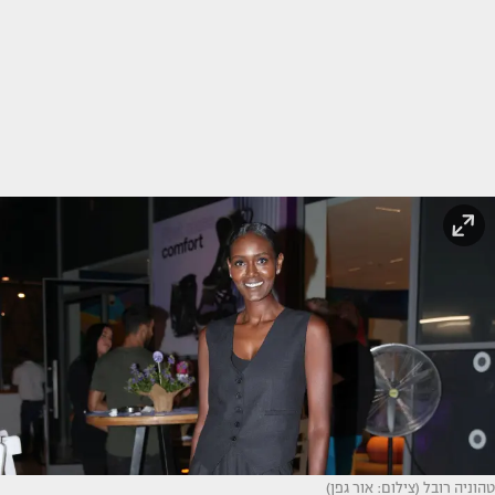
טהוניה רובל (צילום: אור גפן)