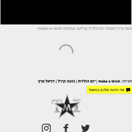
נועה קירל חוגגת יום הולדת (צילום :עמותת Make-A-Wish)
תגיות:
Make a Wish
|
יום הולדת
|
נועה קירל
|
דניאל פרץ
מה הדעה שלכם בנושא?