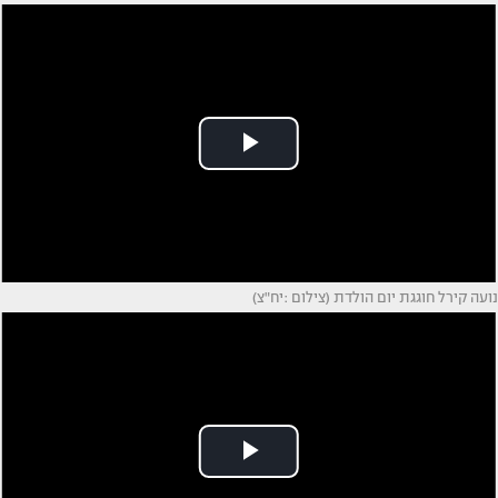
נועה קירל חוגגת יום הולדת (צילום :יח"צ)