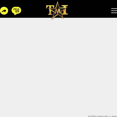
TMI
>
חדשות סלבס