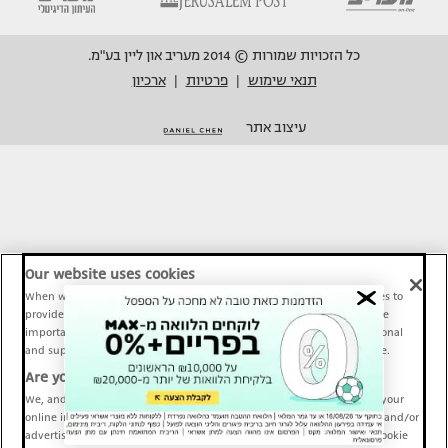
כל הזכויות שמורות © 2014 מעריב און ליין בע"מ.
תנאי שימוש
פרטיות
ארכיון
|
|
עיצוב אתר
Our website uses cookies
When we provide Maariv, TMI and Sport1 content online, we use cookies to
provide social media features and to analyze our traffic. These tools are
important and necessary for our website functionality. Others are optional
and support Maariv, TMI and Sport1 activity and your online experience.
Are you happy to accept cookies?
We, and our partners, use information about your use of our site and your
online interactions to improve our services and to personalize content and/or
advertising for you. You can read more about our privacy policy and cookie