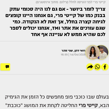
קייטי פרי לפני הטיסה לחלל (צילום: מתוך אינסטגרם)
צריך לומר ביושר - אם גם לנו היה סכומי עתק
בבנק כמו של קייטי פרי, גם אנחנו היינו קופצים
לגיחה קצרה בחלל, אך זאת לא הנקודה. כמי
שגם עורכים את אתר TMI, אנחנו יכולים לספר
לכם שהיא ממש לא עניינה אף אחד
רואי דהן
,
שני זוהר
14/04/2025 | 16:55
בעולם שבו כוכבי פופ מחפשים כל הזמן את הגימיק
הבא,
קייטי פרי
החליטה לקחת את המושג "כוכבת"