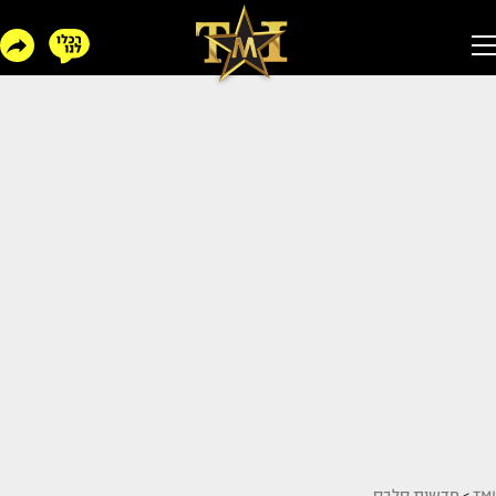
TMI
>
חדשות סלבס