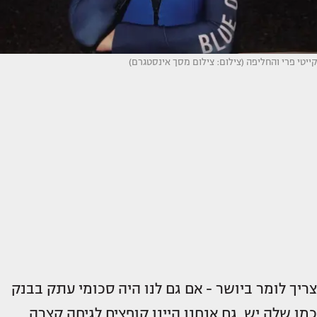
קייטי פרי והחליפה (צילום: צילום מסך אינסטגרם)
צריך לומר ביושר - אם גם לנו היה סכומי עתק בבנק
כמו שלה יש, גם אנחנו היינו קופצים לגיחה קצרה