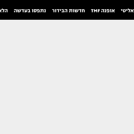
אליטי
אופנה TMF
חדשות הבידור
נתפסו בעדשה
הלאו