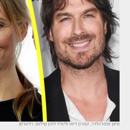
איאן סומרהלדר, קמרון דיאז ולינדזי לוהן (צילום: רויטרס)