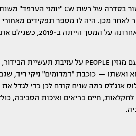
"לוסט". לאחר מכן הוא כיכב כדיימון סלבטור בסדרה של רשת CW "יומני הערפד" משנ
ד זמן קצר לאחר מכן. היה לו מספר תפקידים מאחורי
הקלעים בשנים האחרונות, אך הופעתו האחרונה על המסך הייתה ב-2019, כשגילם את
באוקטובר 2024, סומרהלדר דיבר בכנות עם מגזין PEOPLE על עזיבת תעשיית הבידור,
וא ואשתו — כוכבת "דמדומים"
ניקי ריד
, שגם
אנג'לס כמה שנים קודם לכן כדי לגדל את
לחקלאות, חיים בריאים ואיכות הסביבה, כולל
ה.