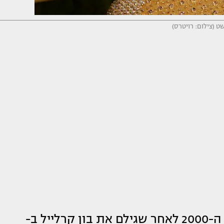
ט (צילום: רויטרס)
התפרסם בתחילת שנות ה-2000 לאחר שגילם את בון קרלייל ב-