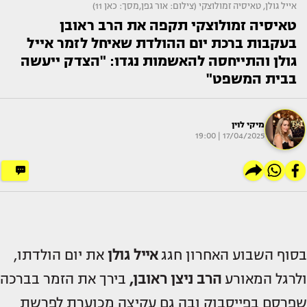
אייל גולן, טאיסיה זמולוצקי (צילום: אור גפן,מסך: כאן 11)
טאיסיה זמולוצקי תקפה את הרב ראובן
בעקבות ברכת יום ההולדת שאיחל לזמר אייל
גולן והתייחסה להאשמות נגדו: "הצדק ייעשה
בבית המשפט"
מיקי לוין
17/04/2025 | 19:00
בסוף השבוע האחרון חגג
אייל גולן
את יום הולדתו,
ולרגל המאורע
הרב ניצן ראובן,
בירך את הזמר בברכה
שפרסם בפייסבוק ובה גם עקיצה מכוערת לפרשת