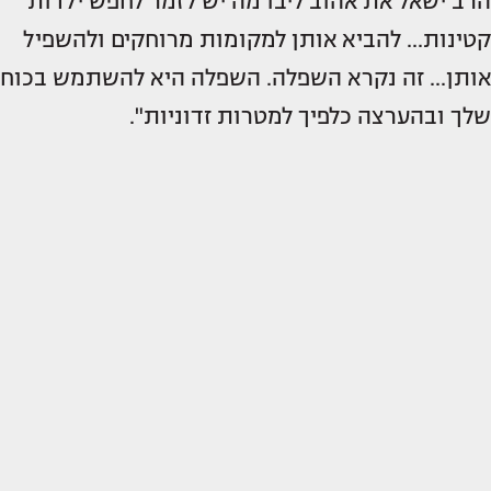
הרב ישאל את אהוב ליבו מה יש לזמר לחפש ילדות
קטינות... להביא אותן למקומות מרוחקים ולהשפיל
אותן... זה נקרא השפלה. השפלה היא להשתמש בכוח
שלך ובהערצה כלפיך למטרות זדוניות".