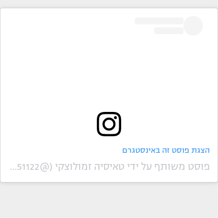
הצגת פוסט זה באינסטגרם
פוסט משותף על ידי ‏‎טאיסיה זמולוצקי‎‏ (@‏‎t_151122‎‏)