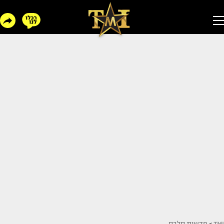
TMI
>
חדשות סלבס