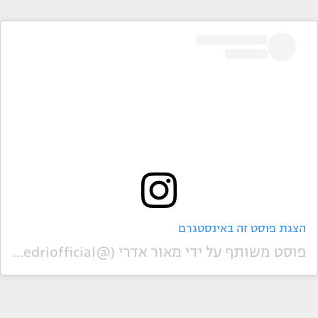
הצגת פוסט זה באינסטגרם
פוסט משותף על ידי ‏‎מאור אדרי‎‏ (@‏‎maoredriofficial‎‏)