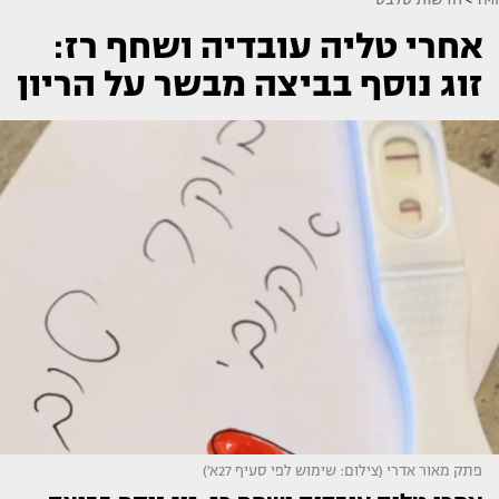
אחרי טליה עובדיה ושחף רז:
זוג נוסף בביצה מבשר על הריון
פתק מאור אדרי (צילום: שימוש לפי סעיף 27א')