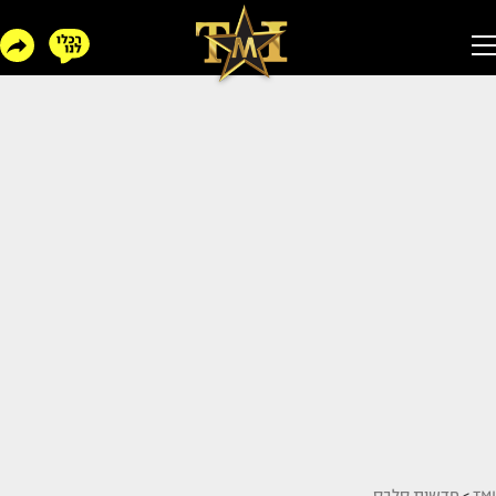
TMI
>
חדשות סלבס