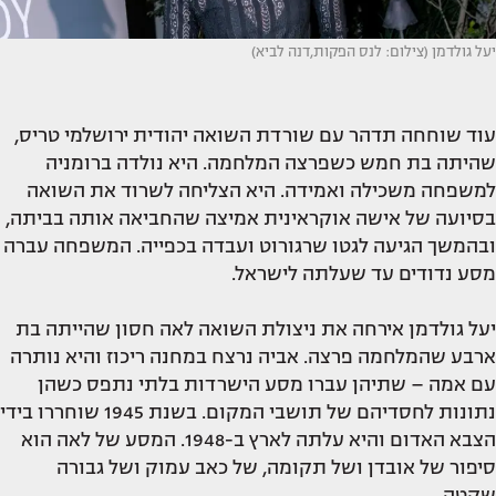
יעל גולדמן (צילום: לנס הפקות,דנה לביא)
עוד שוחחה תדהר עם שורדת השואה יהודית ירושלמי טריס,
שהיתה בת חמש כשפרצה המלחמה. היא נולדה ברומניה
למשפחה משכילה ואמידה. היא הצליחה לשרוד את השואה
בסיועה של אישה אוקראינית אמיצה שהחביאה אותה בביתה,
ובהמשך הגיעה לגטו שרגורוט ועבדה בכפייה. המשפחה עברה
מסע נדודים עד שעלתה לישראל.
יעל גולדמן אירחה את ניצולת השואה לאה חסון שהייתה בת
ארבע שהמלחמה פרצה. אביה נרצח במחנה ריכוז והיא נותרה
עם אמה – שתיהן עברו מסע הישרדות בלתי נתפס כשהן
נתונות לחסדיהם של תושבי המקום. בשנת 1945 שוחררו בידי
הצבא האדום והיא עלתה לארץ ב-1948. המסע של לאה הוא
סיפור של אובדן ושל תקומה, של כאב עמוק ושל גבורה
שקטה.