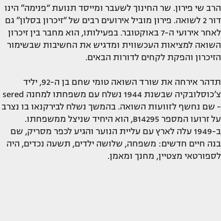
הרב שי פירון. שר החינוך לשעבר ומייסד תנועת “פנימה” הינו
דור 2 לשואה. פירון מוביל אירועים רבים של “זיכרון בסלון” גם
לאחר אירועי ה-7 באוקטובר. בפעילותו, הוא מחבר בין זיכרון
השואה למציאות העכשווית ומדגיש את החשיבות שבשימור
הזיכרון והפקת לקחים לדורות הבאים.
תדהר אירחה את שורד השואה טומי שחם בן ה-92, יליד
צ’כוסלובקיה שבשנת 1944 נשלח עם משפחתו למחנה sered
- שם נחשף לזוועות השואה. בהמשך נשלח לבירקנאו בו נצרב
על זרועו המספר B14295, הוא היחיד שניצל ממשפחתו.
ב-1949 עלה לארץ עם עליית הנוער והגיע לכפר מסריק, שם
בנה חיים חדשים: משפחה, שלושה ילדים, תשעה נכדים, היה
לספורטאי מצטיין, מחנך ומאמן.