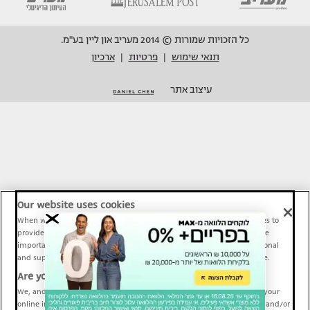
כל הזכויות שמורות © 2014 מעריב און ליין בע"מ.
תנאי שימוש
פרטיות
ארכיון
|
|
עיצוב אתר
Our website uses cookies
When we provide Maariv, TMI and Sport1 content online, we use cookies to
provide social media features and to analyze our traffic. These tools are
important and necessary for our website functionality. Others are optional
and support Maariv, TMI and Sport1 activity and your online experience.
Are you happy to accept cookies?
We, and our partners, use information about your use of our site and your
online interactions to improve our services and to personalize content and/or