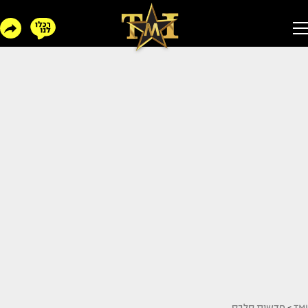
TMI
>
חדשות סלבס