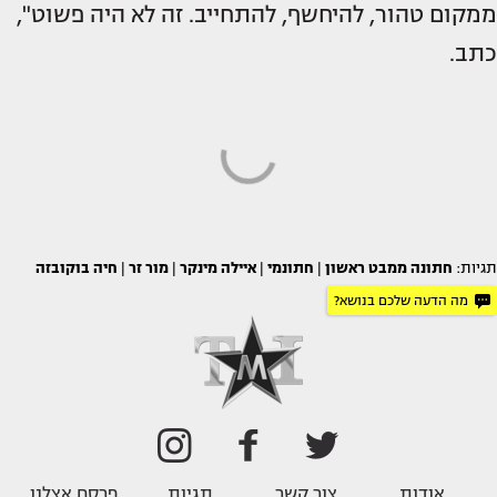
ממקום טהור, להיחשף, להתחייב. זה לא היה פשוט",
כתב.
תגיות:
חתונה ממבט ראשון
|
חתונמי
|
איילה מינקר
|
מור זר
|
חיה בוקובזה
מה הדעה שלכם בנושא?
אודות
צור קשר
תגיות
פרסם אצלנו