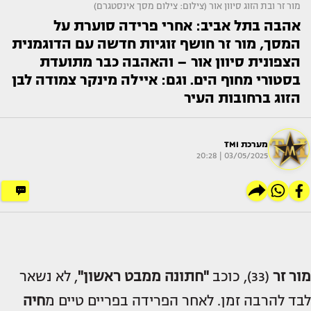
מור זר ובת הזוג סיוון אור (צילום: צילום מסך אינסטגרם)
אהבה בתל אביב: אחרי פרידה סוערת על
המסך, מור זר חושף זוגיות חדשה עם הדוגמנית
הצפונית סיוון אור – והאהבה כבר מתועדת
בסטורי מחוף הים. וגם: איילה מינקר צמודה לבן
הזוג ברחובות העיר
מערכת TMI
03/05/2025 | 20:28
מור זר
(33), כוכב
"חתונה ממבט ראשון"
, לא נשאר
לבד להרבה זמן. לאחר הפרידה בפריים טיים מ
חיה