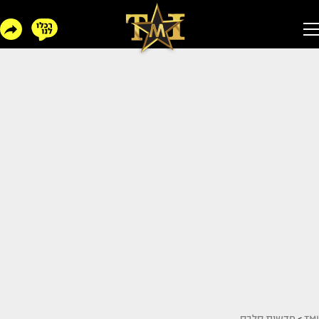
TMI
>
חדשות סלבס