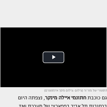
הסטורי של מור זר (צילום :צילום מסך אינסטגרם)
גם כוכבת
חתונמי
איילה מינקר
, נצפתה היום
ברחובות תל אביב בפפארצי של מערכת TMI,