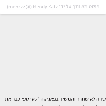
פוסט משותף על ידי ‏‎Mendy Katz‎‏ (@‏‎menzzz‎‏)
שדה לא שחרר והמשיך בפאניקה "סעי סעי כבר את