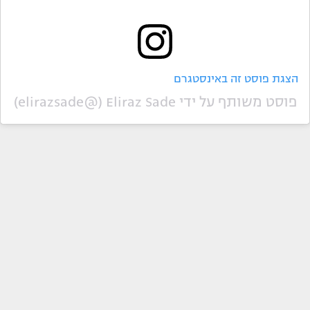
הצגת פוסט זה באינסטגרם
פוסט משותף על ידי ‏‎Eliraz Sade‎‏ (@‏‎elirazsade‎‏)