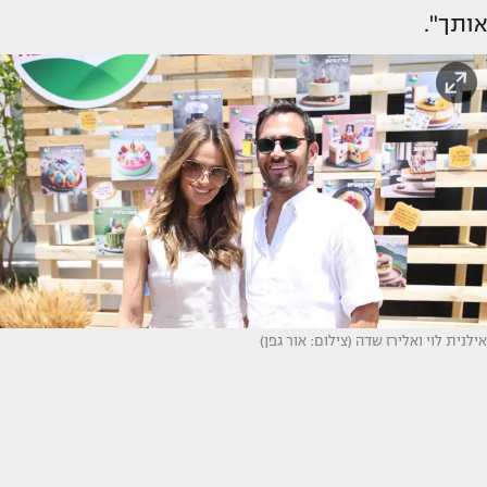
אותך".
אילנית לוי ואלירז שדה (צילום: אור גפן)