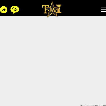
TMI
>
חדשות סלבס