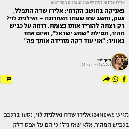
אלירז שדה ואילנית לוי (צילום: צילום מסך HOT)
פאניקה במושב הקדמי: אלירז שדה התפלל,
צעק, וחשב שזו שעתו האחרונה – ואילנית לוי?
רק רצתה להוריד אותו בצומת. דרמה על כביש
מהיר, תפילת "שמע ישראל", ואיום אחד
באוויר: "אני עוד דקה מורידה אותך פה"
מיקי לוין
14/05/2025 | 09:45
מגיש I24NEWS
אלירז שדה
ו
אילנית לוי
, נסעו ברכבם
בכביש המהיר, אלא שאז גילו כי הם על אפס דלק