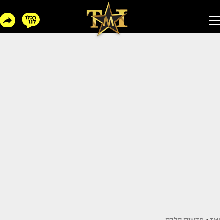
TMI
>
חדשות סלבס