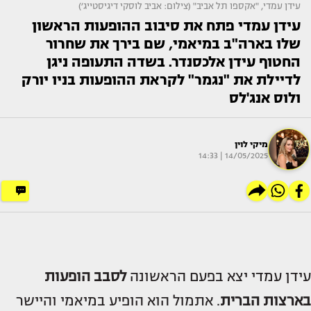
עידן עמדי, "אקספו תל אביב" (צילום: אביב לוסקי דיגיסטייג׳)
עידן עמדי פתח את סיבוב ההופעות הראשון
שלו בארה"ב במיאמי, שם בירך את שחרור
החטוף עידן אלכסנדר. בשדה התעופה ניגן
לדיילת את "נגמר" לקראת ההופעות בניו יורק
ולוס אנג'לס
מיקי לוין
14/05/2025 | 14:33
עידן עמדי יצא בפעם הראשונה
לסבב הופעות
בארצות הברית
. אתמול הוא הופיע במיאמי והיישר