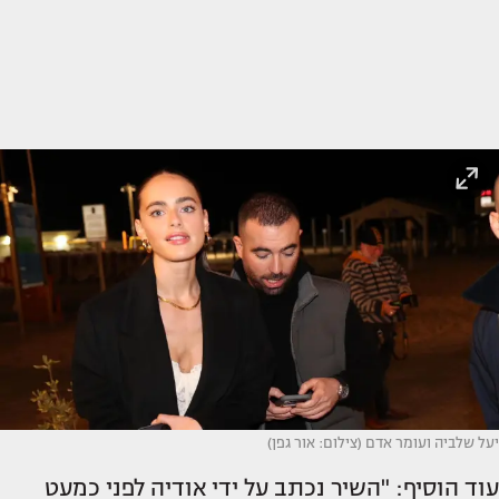
יעל שלביה ועומר אדם (צילום: אור גפן)
עוד הוסיף: "השיר נכתב על ידי אודיה לפני כמעט