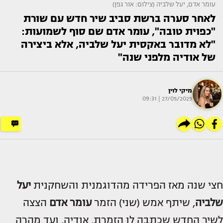
עומר אדם, יעל שלביה (צילום: אור גפן)
לאחר סערה ברשת סביב שיר חדש עם שורת
"כפוית טובה", עומר אדם שם סוף לשמועות:
"לא מדובר באקסית יעל שלביה, אלא ביצירה
של אודיה מלפני שנה"
מיקי לוין
27/05/2025 | 09:31
חצי שנה מאז הפרידה מהדוגמנית והשחקנית
יעל
שלביה
, שיתף אמש (שני) הזמר
עומר אדם
הצצה
לשיר החדש שכתבה לו הזמרת, אודיה, ועד מהרה