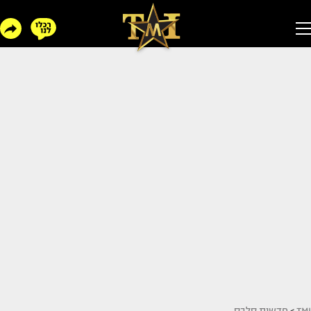
TMI
>
חדשות סלבס