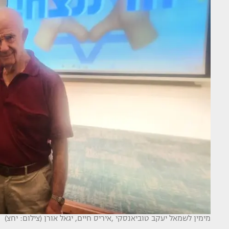
מימין לשמאל יעקב טוביאנסקי ,איריס חיים, יגאל אורן (צילום: יחצ)