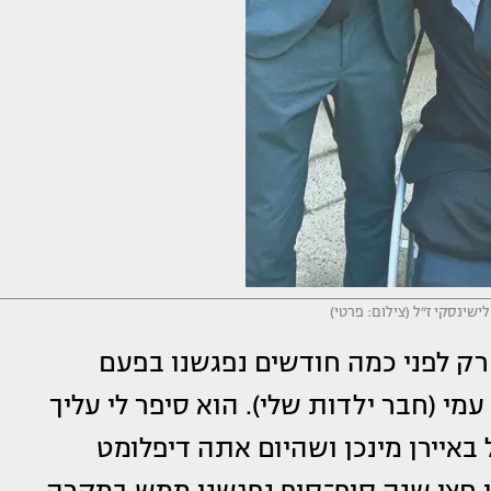
לישינסקי ז״ל (צילום: פרטי)
רק לפני כמה חודשים נפגשנו בפעם
י (חבר ילדות שלי). הוא סיפר לי עליך
יירן מינכן ושהיום אתה דיפלומט
 חצי שנה סוף־סוף נפגשנו ממש במקרה