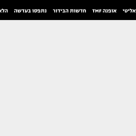
אליטי
אופנה TMF
חדשות הבידור
נתפסו בעדשה
הלאו