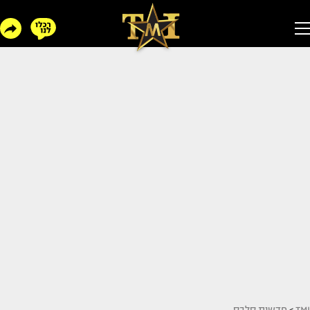
TMI
>
חדשות סלבס