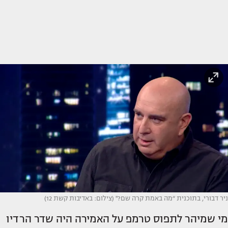
ניר דבורי, בתוכנית ״מה באמת קרה שם?'' (צילום: באדיבות קשת 12)
מי שמיהר לתפוס טרמפ על האמירה היה שדר הרדיו