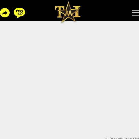
TMI
>
חדשות סלבס