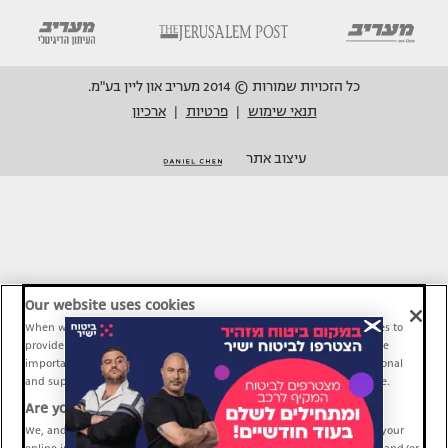
כל הזכויות שמורות © 2014 מעריב און ליין בע"מ.
תנאי שימוש
פרטיות
ארכיון
|
|
עיצוב אתר
Our website uses cookies
When we provide Maariv, TMI and Sport1 content online, we use cookies to
provide social media features and to analyze our traffic. These tools are
important and necessary for our website functionality. Others are optional
and support Maariv, TMI and Sport1 activity and your online experience.
Are you happy to accept cookies?
We, and our partners, use information about your use of our site and your