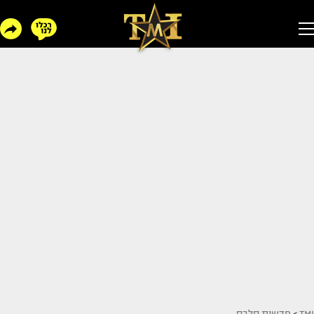
TMI
>
חדשות סלבס