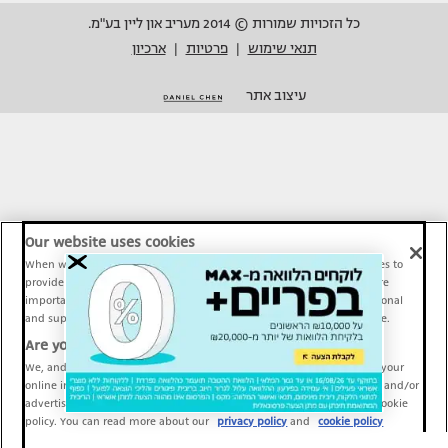
כל הזכויות שמורות © 2014 מעריב און ליין בע"מ.
תנאי שימוש
פרטיות
ארכיון
|
|
עיצוב אתר
Our website uses cookies
When we provide Maariv, TMI and Sport1 content online, we use cookies to
provide social media features and to analyze our traffic. These tools are
important and necessary for our website functionality. Others are optional
and support Maariv, TMI and Sport1 activity and your online experience.
Are you happy to accept cookies?
We, and our partners, use information about your use of our site and your
online interactions to improve our services and to personalize content and/or
advertising for you. You can read more about our privacy policy and cookie
policy. You can read more about our
privacy policy
and
cookie policy