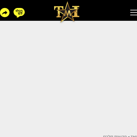
TMI
>
חדשות סלבס