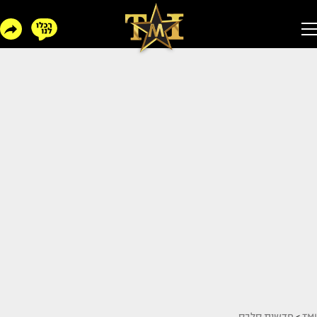
TMI
>
חדשות סלבס