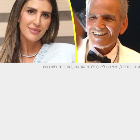
עינב בובליל, יוסי בובליל (צילום: אור גפן,באדיבות רשת 13)