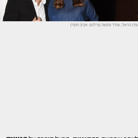
עדן הראל, עודד מנשה (צילום: אביב חופי)