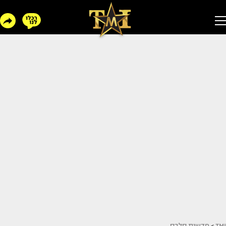
TMI
>
חדשות סלבס