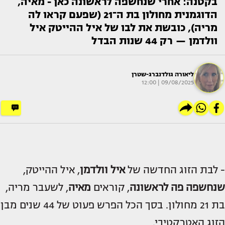
בקטנה: אחרי שנחשפה לראשונה כאן - מאיה,
הדוגמנית מחולון בת ה־21 (שפעם קראו לה
מריה), כובשת את לבו של איל ההייטק איל
וולדמן — רק 44 שנות הבדל
ליאורה גולדנברג-שטרן
09/08/2025 | 12:00
- לבת הזוג החדשה של
איל וולדמן
, איל ההייטק,
שנחשפה פה לראשונה
, קוראים
מאיה
, לשעבר מריה,
בת 21 מחולון. בסך הכל הפרש פעוט של 44 שנים מבן
הזוג האטרקטיבי.