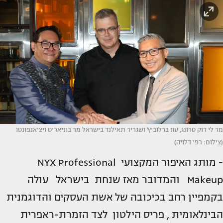
מר לי דוק טרונג, עוז ברלוביץ' ושגריר תאילנד בישראל מר בוניאריט ויציאנפונטו
(צילום: רפי דלויה)
- מותג האיפור המקצועי NYX Professional
Makeup והמדובר מאז שנחת בישראל עולה
בקמפיין רחב בכיכובה של אשת העסקים והדוגמנית
הבינלאומית , פריס הילטון לצד הזמרת-ראפרית