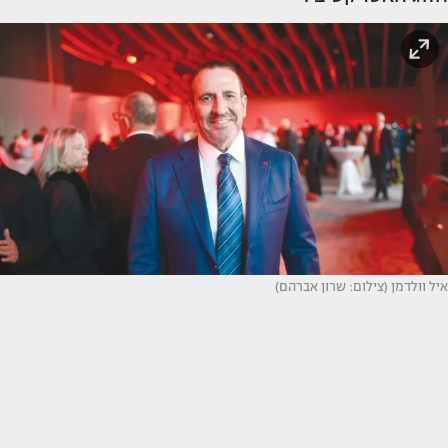
איל וולדמן (צילום: שרון אברהם)