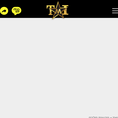
TMI
>
חדשות סלבס