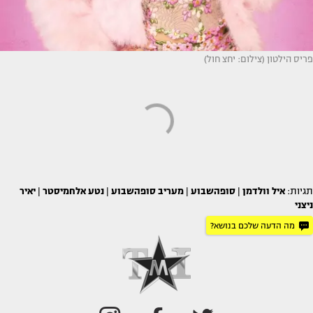
פריס הילטון (צילום: יחצ חול)
תגיות:
איל וולדמן
|
סופהשבוע
|
מעריב סופהשבוע
|
נטע אלחמיסטר
|
יאיר
ניצני
מה הדעה שלכם בנושא?