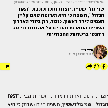
שני גולדשטיין מבשרת על היריון ראשון (צילום: צילום מסך אינסטגרם)
שני גולדשטיין, יוצרת תוכן וכוכבת "האח
הגדול", חשפה כי היא וארוסה סאם קליין
מצפים לילד ראשון. כזכור, רק ביולי האחרון
השניים התארסו והכריזו על אהבתם בפוסט
רומנטי ברשתות החברתיות
מיקי לוין
23/08/2025 | 21:22
יוצרת התוכן ואחת הדמויות הזכורות מבית "
האח
הגדול
",
שני גולדשטיין
, חשפה היום (שבת) כי היא