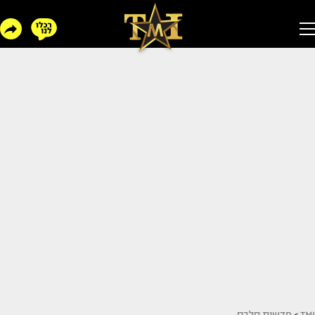
TMI
>
חדשות סלבס