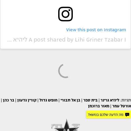
View this post on Instagram
A post shared by Lihi Griner Tzabar I ליהיא גרינר (@lihisunshine)
תגיות:
ליהיא גרינר
|
בית ספר
|
בן אל תבורי
|
חופש גדול
|
קורין גדעון
|
בר כהן
|
אורטל עמר
|
מאור ברוכמן
מה הדעה שלכם בנושא?