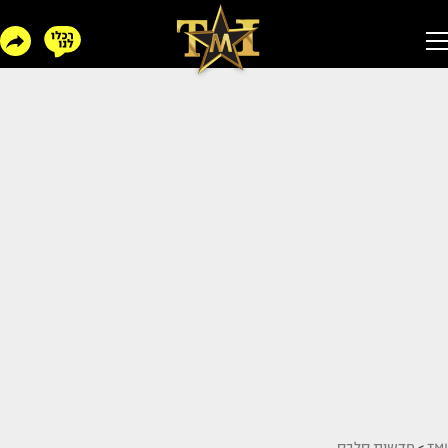
TMI
>
חדשות סלבס