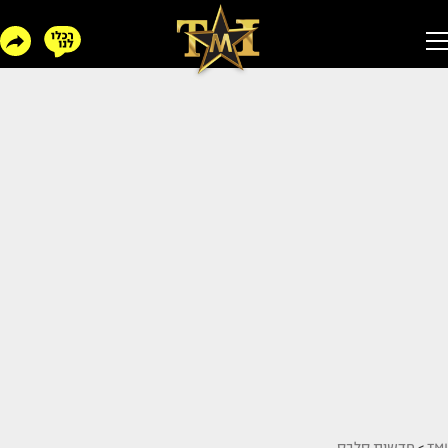
TMI
>
חדשות סלבס