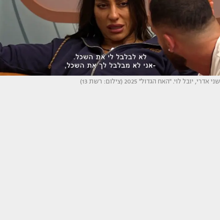
שני אדרי, יובל לוי. ''האח הגדול'' 2025 (צילום: רשת 13)