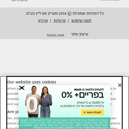
כל הזכויות שמורות © 2014 מעריב און ליין בע"מ.
תנאי שימוש
פרטיות
ארכיון
|
|
עיצוב אתר
Our website uses cookies
When we provide Maariv, TMI and Sport1 content online, we use cookies to
provide social media features and to analyze our traffic. These tools are
important and necessary for our website functionality. Others are optional
and support Maariv, TMI and Sport1 activity and your online experience.
Are you happy to accept cookies?
We, and our partners, use information about your use of our site and your
online interactions to improve our services and to personalize content and/or
advertising for you. You can read more about our privacy policy and cookie