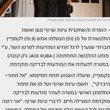
דניאל פיק וקוונטין טרנטינו (צילום: נועם אקהויז)
- הזמרת והשחקנית עינת שרוף (62) ואשת
התקשורת טל מן (51) הצטלמו אמש (15.9) לקמפיין
חברתי שנערך לרגל חודש המודעות לסרטן השד, ע"י
מותג ההלבשה התחתונה ) JACK KUBA ג'ק קובה)
במטרה להעלות את המודעות לבדיקה מוקדמת.
בקמפיין, שיעלה השבוע תחת הסיסמא: "אל תחכי-
היבדקי", חשפו עינת שרוף וטל מן את סיפור
החלמתן האישי במטרה לעורר מודעות לבדיקה
מוקדמת המצילה חיים. לדברי עינת שרוף: "אני רוצה
להגיד לכל הנשים גילוי מוקדם של המחלה, המשפר