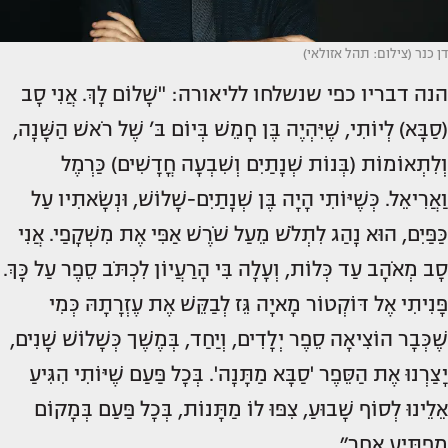
דן כנר (צילום: תהל אזולאי)
הנה דבריו כפי שנשלחו לליאורה: "שָׁלוֹם לָךְ. אֲנִי סָב
(סַבָּא) לְיוֹתִי, שֶׁיִּהְיֶה בֶּן חָמֵשׁ בְּיוֹם בּ’ שֶׁל רֹאשׁ הַשָּׁנָה,
וְלִתְאוֹמוֹת (בְּנוֹת שְׁנָתַיִם וְשִׁבְעָה חֳדָשִׁים) כַּרְמֶל
וַאֲרִיאֵל. כְּשֶׁיּוֹתִי הָיָה בֶּן שְׁנָתַיִם-שָׁלוֹשׁ, וּנְשָׂאתִיו עַל
כַּפַּיִם, הוּא נָהַג לִתְלֹשׁ מֵעַל שֹׁרֶשׁ אַפִּי אֶת מִשְׁקָפַי. אֲנִי
סָב מְאֹהָב עַד כְּלוֹת, וְעָלָה בִּי הָרַעֲיוֹן לִכְתֹּב סֵפֶר עַל כָּךְ.
פָּנִיתִי אֶל דּוֹקְטוֹר מָאיָה גֵּז לְבַקֵּשׁ אֶת עֶזְרָתָהּ כְּמִי
שֶׁכְּבָר הוֹצִיאָה סֵפֶר יְלָדִים, וְיַחַד, בְּמֶשֶׁך כְּשָׁלוֹשׁ שָׁנִים,
יָצַרְנוּ אֶת הַסֵּפֶר 'סַבָּא מַתָּנָה'. בְּכָל פַּעַם שֶׁיּוֹתִי הִגִּיעַ
אֵלֵינוּ לְסוֹף שָׁבוּעַ, צִפּוּ לוֹ מַתָּנוֹת, בְּכָל פַּעַם בְּמָקוֹם
מַפְתִּיעַ אַחֵר״.