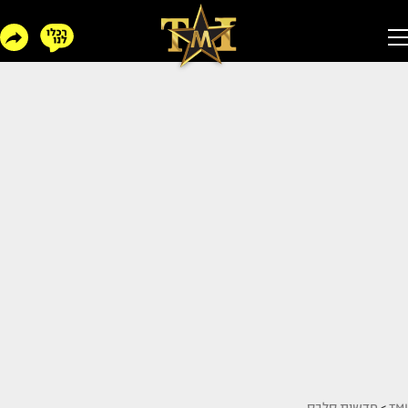
TMI
>
חדשות סלבס