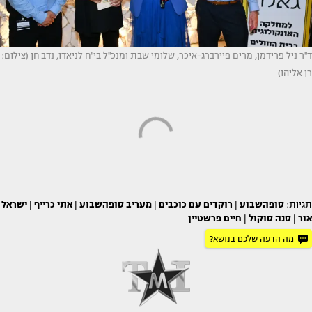
ד''ר ניל פרידמן, מרים פיירברג-איכר, שלומי שבת ומנכ''ל בי''ח לניאדו, נדב חן (צילום:
רן אליהו)
תגיות:
סופהשבוע
|
רוקדים עם כוכבים
|
מעריב סופהשבוע
|
אתי כרייף
|
ישראל
אור
|
סנה סוקול
|
חיים פרשטיין
מה הדעה שלכם בנושא?