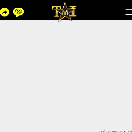
TMI
>
חדשות סלבס