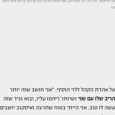
ארז איסקוב, יובל לוי, יוכי אפוליאון, שון יפישין ותרצה כהן (צילום: צילום מסך רשת
13)
על אהדת הקהל ללוי הוסיף: "אני חושב שזה יותר
הריב שלו עם שני
ושיותר ריחמו עליו, ובוא נגיד שזה
עשה לו טוב. אני הייתי בטוח שתרצה ואיסקוב יושבים