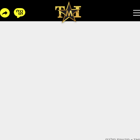
TMI
>
חדשות סלבס